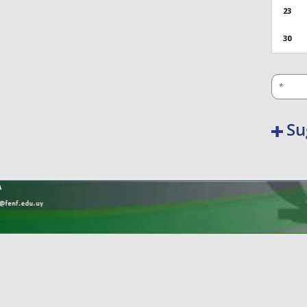
23
30
Su