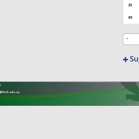
23
30
Su