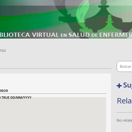
rso
Su
RROR
0
TRUE
DD/MM/YYYY
Rela
No rela