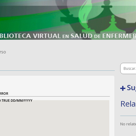
rso
Su
RROR
0
TRUE
DD/MM/YYYY
Rela
No rela