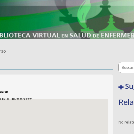
rso
Su
RROR
0
TRUE
DD/MM/YYYY
Rela
No rela